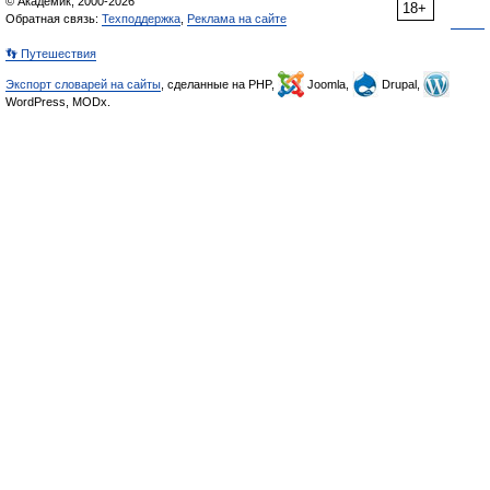
© Академик, 2000-2026
18+
Обратная связь:
Техподдержка
,
Реклама на сайте
👣 Путешествия
Экспорт словарей на сайты
, сделанные на PHP,
Joomla,
Drupal,
WordPress, MODx.