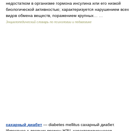
недостатком в организме гормона инсулина или его низкой
биологической активностью; характеризуется нарушением всех
видов обмена веществ, поражением крупных… …
Энциклопедический словарь по психологии и педагогике
сахарный диабет
— diabetes mellitus сахарный диабет.
Известное с древних времен НЗЧ, характеризующееся